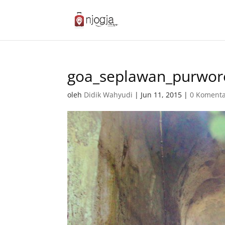
goa_seplawan_purwor
oleh
Didik Wahyudi
|
Jun 11, 2015
|
0 Koment