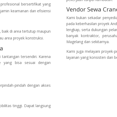
rofesional bersertifikat yang
Vendor Sewa Cran
jamin keamanan dan efisiensi
Kami bukan sekadar penyedia a
pada keberhasilan proyek Anda
lengkap, serta dukungan pelan
, baik di area tertutup maupun
banyak kontraktor, perusaha
au area proyek konstruksi.
Magelang dan sekitarnya.
ia
Kami juga melayani proyek-pr
tantangan tersendiri. Karena
layanan yang konsisten dan ber
ne yang bisa sesuai dengan
berpindah-pindah dengan akses
bilitas tinggi. Dapat langsung