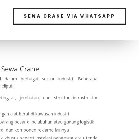
SEWA CRANE VIA WHATSAPP
Sewa Crane
l dalam berbagai sektor industri. Beberapa
liputi:
ngkat, jembatan, dan struktur infrastruktur
n alat berat di kawasan industri
arang besar di pelabuhan atau gudang logistik
rd, dan komponen reklame lainnya
k khusus seperti instalasi panggung atau tenda