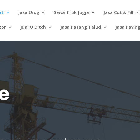
at
Jasa Urug
Sewa Truk Jogja
Jasa Cut & Fill
tor
Jual U Ditch
Jasa Pasang Talud
Jasa Paving
e