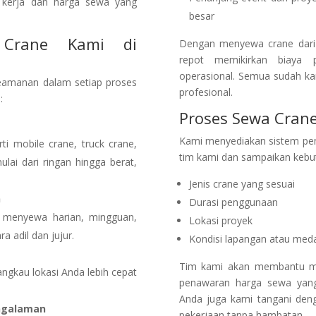
p kerja dan harga sewa yang
besar
 Crane Kami di
Dengan menyewa crane dari 
repot memikirkan biaya p
operasional. Semua sudah ka
eamanan dalam setiap proses
profesional.
:
Proses Sewa Crane
Kami menyediakan sistem pe
i mobile crane, truck crane,
tim kami dan sampaikan kebut
lai dari ringan hingga berat,
Jenis crane yang sesuai
n
Durasi penggunaan
 menyewa harian, mingguan,
Lokasi proyek
a adil dan jujur.
Kondisi lapangan atau meda
Tim kami akan membantu me
ngkau lokasi Anda lebih cepat
penawaran harga sewa yang 
Anda juga kami tangani deng
ngalaman
pekerjaan tanpa hambatan.