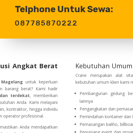
Telphone Untuk Sewa:
087785870222
usi Angkat Berat
Kebutuhan Umum 
Crane merupakan alat vita
i Magelang
untuk keperluan
kebutuhan umum klien kami me
tan barang berat? Kami hadir
Pembangunan gedung berti
 dan terdekat
, memberikan
lainnya
ebutuhan Anda. Kami melayani
Pengangkatan dan pemasanga
, kontraktor, hingga individu
 operator profesional.
Pemindahan kontainer dan b
Pemasangan baliho, billboa
emastikan Anda mendapatkan
Penunjang event dan proye