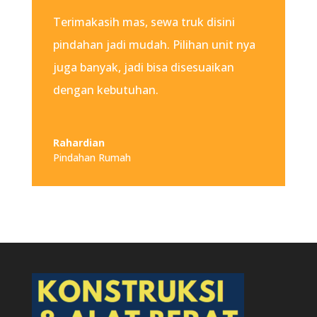
Terimakasih mas, sewa truk disini
pindahan jadi mudah. Pilihan unit nya
juga banyak, jadi bisa disesuaikan
dengan kebutuhan.
Rahardian
Pindahan Rumah