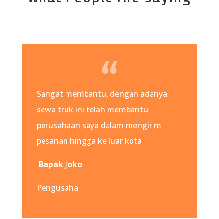
Sangat membantu, dengan adanya
sewa truk ini telah membantu
perusahaan saya dalam mengirim
pesanan hingga ke luar kota
Bapak Joko
Pengusaha