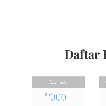
Daftar 
Genset
000
Rp