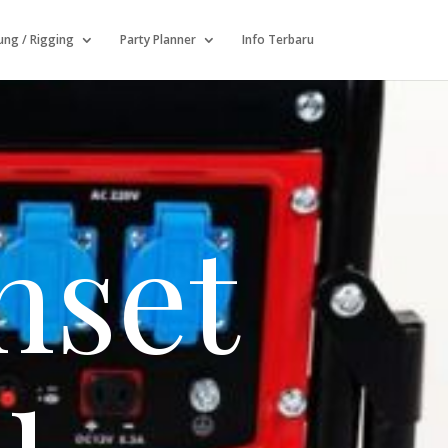
ng / Rigging
Party Planner
Info Terbaru
nset