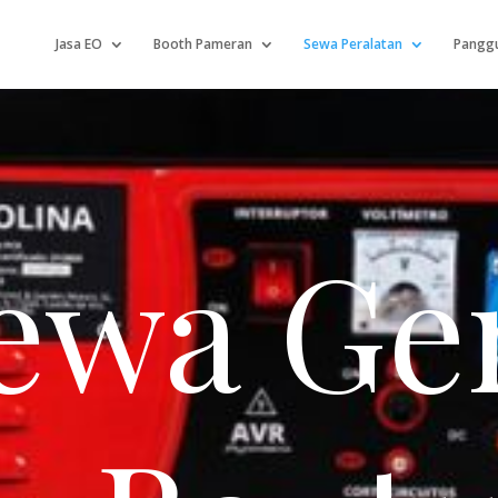
Jasa EO
Booth Pameran
Sewa Peralatan
Panggu
ewa Ge