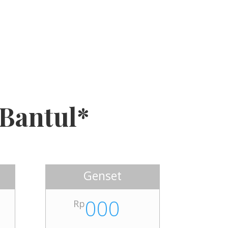
 Bantul*
Genset
000
Rp