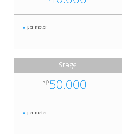
per meter
Stage
50.000
Rp
per meter