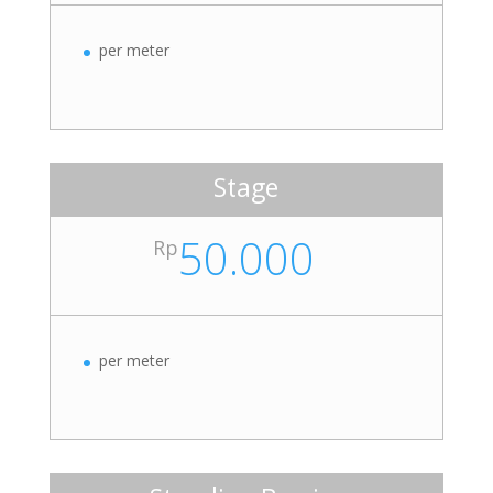
per meter
Stage
50.000
Rp
per meter