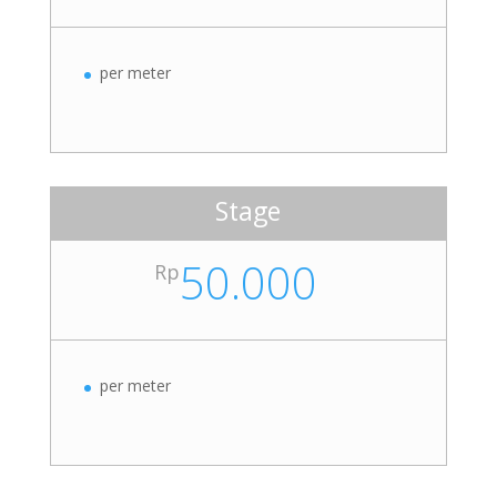
per meter
Stage
50.000
Rp
per meter