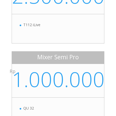
T112 iLive
Mixer Semi Pro
1.000.000
Rp
QU 32