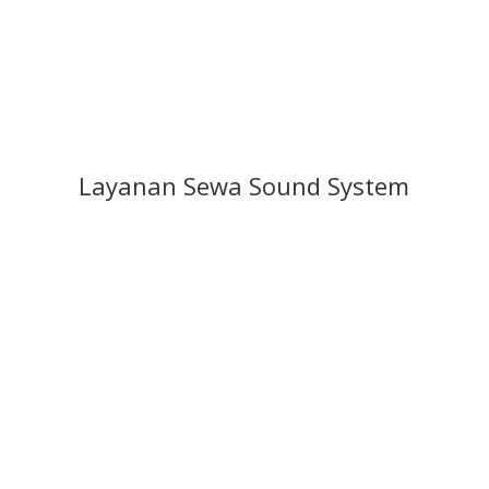
Layanan Sewa Sound System
Pameran / Expo
Pesta Pribadi
Korporat/Pemerintah